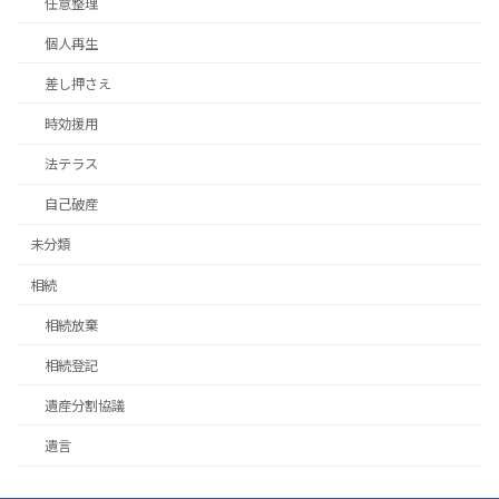
任意整理
個人再生
差し押さえ
時効援用
法テラス
自己破産
未分類
相続
相続放棄
相続登記
遺産分割協議
遺言