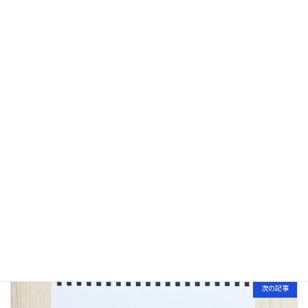
Threads
LINE
借金問題
、
自己破産
カテゴリー
前の記事
【司法書士が解説】破産したいけど費用が払えない方へ｜法テラスで自己破産する方法｜横濱つきあかり法務事務所
2025年12月4日
次の記事