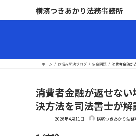
コ
ナ
横濱つきあかり法務事務所
ン
ビ
テ
ゲ
ン
ー
ツ
シ
へ
ョ
ス
ン
キ
に
ッ
移
ホーム
お悩み解決ブログ
借金問題
消費者金融が
プ
動
消費者金融が返せない
決方法を司法書士が解
最
2026年4月11日
横濱つきあかり法務
終
更
新