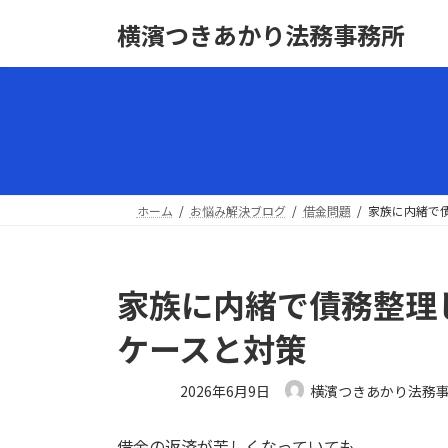
コ
ナ
横濱つきあかり法務事務所
ン
ビ
テ
ゲ
ン
ー
ツ
シ
へ
ョ
ス
ン
キ
に
ッ
移
ホーム
お悩み解決ブログ
借金問題
家族に内緒で
プ
動
家族に内緒で債務整理
ケースと対策
最
2026年6月9日
横濱つきあかり法務
終
更
借金の返済が苦しくなっていても、
新